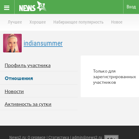
Вход
Лучшее
Хорошее
Набирающее популярность
Новое
indiansummer
Профиль участника
Только для
зарегистрированных
Отношения
участников
Новости
Активность за сутки
News2.ru
:
О сервисе
|
Статистика
| admin@news2.ru