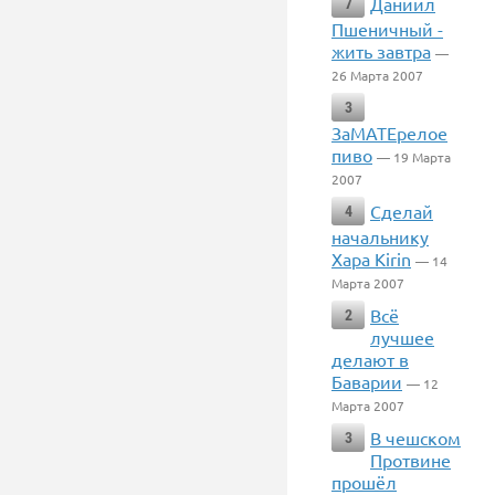
Даниил
7
Пшеничный -
жить завтра
—
26 Марта 2007
3
ЗаМАТЕрелое
пиво
— 19 Марта
2007
Сделай
4
начальнику
Хара Kirin
— 14
Марта 2007
Всё
2
лучшее
делают в
Баварии
— 12
Марта 2007
В чешском
3
Протвине
прошёл