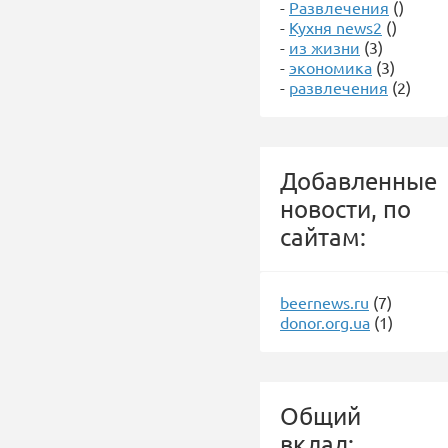
-
Развлечения
()
-
Кухня news2
()
-
из жизни
(3)
-
экономика
(3)
-
развлечения
(2)
Добавленные
новости, по
сайтам:
beernews.ru
(7)
donor.org.ua
(1)
Общий
вклад: