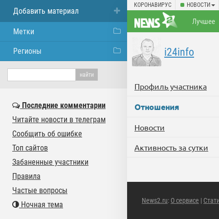
КОРОНАВИРУС
НОВОСТИ
Добавить материал
Лучшее
Метки
i24info
Регионы
Профиль участника
Последние комментарии
Отношения
Читайте новости в телеграм
Новости
Сообщить об ошибке
Активность за сутки
Топ сайтов
Забаненные участники
Правила
Частые вопросы
News2.ru
:
О сервисе
|
Стат
Ночная тема