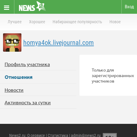
Вход
Лучшее
Хорошее
Набирающее популярность
Новое
homya4ok.livejournal.com
Профиль участника
Только для
зарегистрированных
Отношения
участников
Новости
Активность за сутки
News2.ru
:
О сервисе
|
Статистика
| admin@news2.ru