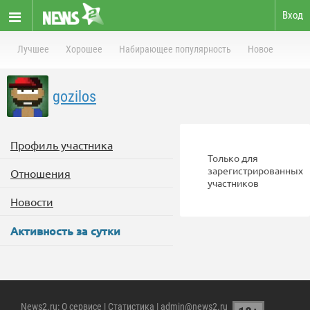
Вход
Лучшее
Хорошее
Набирающее популярность
Новое
gozilos
Профиль участника
Только для
зарегистрированных
Отношения
участников
Новости
Активность за сутки
News2.ru
:
О сервисе
|
Статистика
| admin@news2.ru