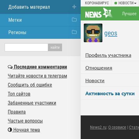
КОРОНАВИРУС
НОВОСТИ
Добавить материал
Лучшее
Метки
geos
Регионы
Профиль участника
Последние комментарии
Отношения
Читайте новости в телеграм
Новости
Сообщить об ошибке
Активность за сутки
Топ сайтов
Забаненные участники
Правила
Частые вопросы
News2.ru
:
О сервисе
|
Стат
Ночная тема