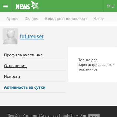
Вход
Лучшее
Хорошее
Набирающее популярность
Новое
futureuser
Профиль участника
Только для
зарегистрированных
Отношения
участников
Новости
Активность за сутки
News2.ru
:
О сервисе
|
Статистика
| admin@news2.ru