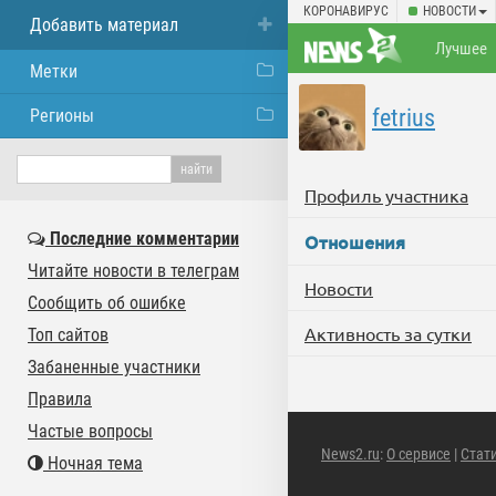
КОРОНАВИРУС
НОВОСТИ
Добавить материал
Лучшее
Метки
fetrius
Регионы
Профиль участника
Последние комментарии
Отношения
Читайте новости в телеграм
Новости
Сообщить об ошибке
Активность за сутки
Топ сайтов
Забаненные участники
Правила
Частые вопросы
News2.ru
:
О сервисе
|
Стат
Ночная тема