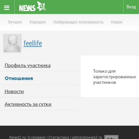
Вход
Лучшее
Хорошее
Набирающее популярность
Новое
feellife
Профиль участника
Только для
зарегистрированных
Отношения
участников
Новости
Активность за сутки
News2.ru
:
О сервисе
|
Статистика
| admin@news2.ru