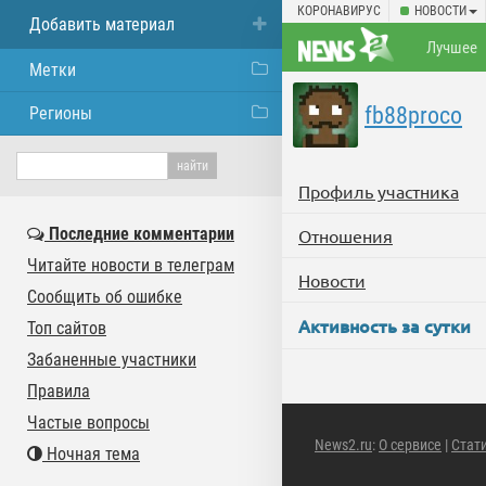
КОРОНАВИРУС
НОВОСТИ
Добавить материал
Лучшее
Метки
fb88proco
Регионы
Профиль участника
Последние комментарии
Отношения
Читайте новости в телеграм
Новости
Сообщить об ошибке
Активность за сутки
Топ сайтов
Забаненные участники
Правила
Частые вопросы
News2.ru
:
О сервисе
|
Стат
Ночная тема