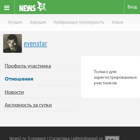
Вход
Лучшее
Хорошее
Набирающее популярность
Новое
evenstar
Профиль участника
Только для
зарегистрированных
Отношения
участников
Новости
Активность за сутки
News2.ru
:
О сервисе
|
Статистика
| admin@news2.ru