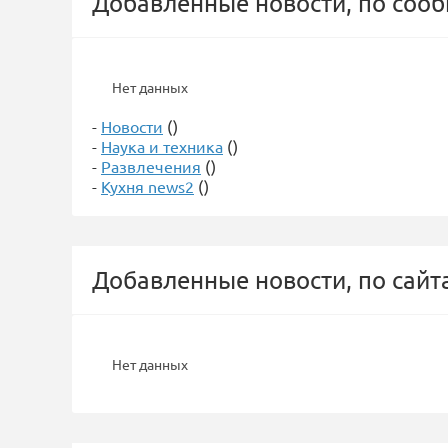
Добавленные новости, по соо
Нет данных
-
Новости
()
-
Наука и техника
()
-
Развлечения
()
-
Кухня news2
()
Добавленные новости, по сайт
Нет данных