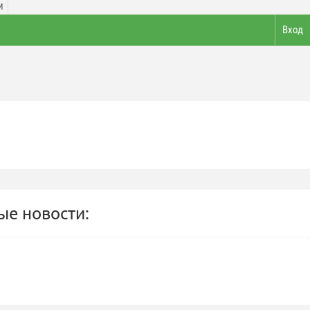
И
Вход
е новости: