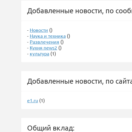
Добавленные новости, по соо
-
Новости
()
-
Наука и техника
()
-
Развлечения
()
-
Кухня news2
()
-
культура
(1)
Добавленные новости, по сайт
e1.ru
(1)
Общий вклад: