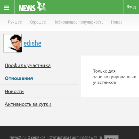
Вход
Лучшее
Хорошее
Набирающее популярность
Новое
edishe
Профиль участника
Только для
зарегистрированных
Отношения
участников
Новости
Активность за сутки
News2.ru
:
О сервисе
|
Статистика
| admin@news2.ru