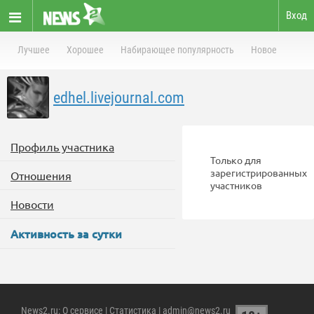
Вход
Лучшее
Хорошее
Набирающее популярность
Новое
edhel.livejournal.com
Профиль участника
Только для
зарегистрированных
Отношения
участников
Новости
Активность за сутки
News2.ru
:
О сервисе
|
Статистика
| admin@news2.ru