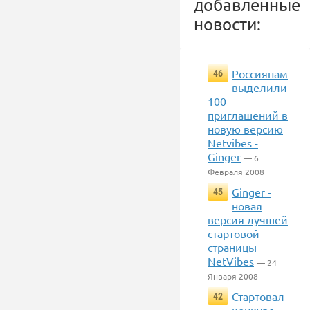
добавленные
новости:
Россиянам
46
выделили
100
приглашений в
новую версию
Netvibes -
Ginger
— 6
Февраля 2008
Ginger -
45
новая
версия лучшей
стартовой
страницы
NetVibes
— 24
Января 2008
Стартовал
42