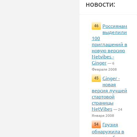
новости:
Россиянам
46
выделили
100
приглашений в
новую версию
Netvibes -
Ginger
— 6
Февраля 2008
Ginger -
45
новая
версия лучшей
стартовой
страницы
NetVibes
— 24
Января 2008
Грузия
54
обнаружила в