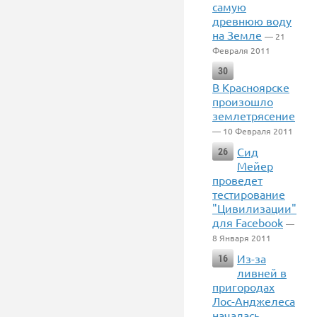
самую
древнюю воду
на Земле
— 21
Февраля 2011
30
В Красноярске
произошло
землетрясение
— 10 Февраля 2011
Сид
26
Мейер
проведет
тестирование
"Цивилизации"
для Facebook
—
8 Января 2011
Из-за
16
ливней в
пригородах
Лос-Анджелеса
началась