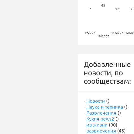
45
7
12
7
9/2007
11/2007
12/20
10/2007
Добавленные
новости, по
сообществам:
-
Новости
()
-
Наука и техника
()
-
Развлечения
()
-
Кухня news2
()
-
из жизни
(90)
-
развлечения
(45)