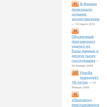
В Японии
61
произошло
сильное
землетрясение
— 14 Марта 2010
99
Обиженный
программист
удалил из
базы данные о
десяти тысяч
госслужащих
—
26 Января 2009
Mozilla
127
празднует
10-летие
— 24
Января 2008
53
«Прогресс»
пристыковался