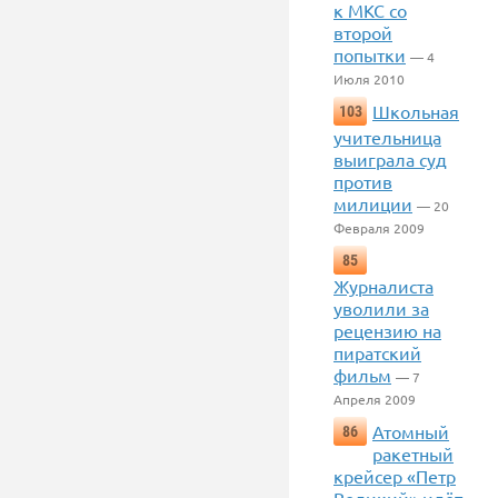
к МКС со
второй
попытки
— 4
Июля 2010
Школьная
103
учительница
выиграла суд
против
милиции
— 20
Февраля 2009
85
Журналиста
уволили за
рецензию на
пиратский
фильм
— 7
Апреля 2009
Атомный
86
ракетный
крейсер «Петр