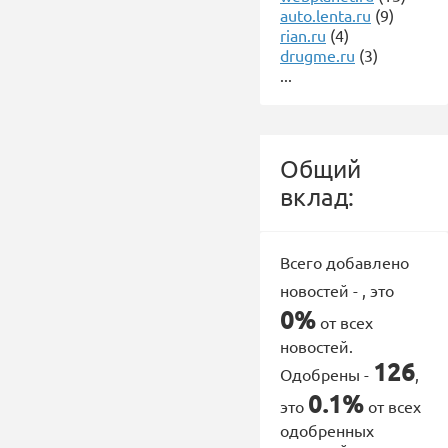
auto.lenta.ru
(9)
rian.ru
(4)
drugme.ru
(3)
...
Общий
вклад:
Всего добавлено
новостей -
, это
0%
от всех
новостей.
126
Одобрены -
,
0.1%
это
от всех
одобренных