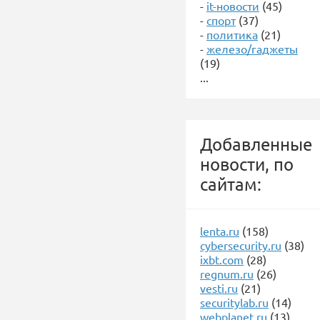
-
it-новости
(45)
-
спорт
(37)
-
политика
(21)
-
железо/гаджеты
(19)
...
Добавленные
новости, по
сайтам:
lenta.ru
(158)
cybersecurity.ru
(38)
ixbt.com
(28)
regnum.ru
(26)
vesti.ru
(21)
securitylab.ru
(14)
webplanet.ru
(13)