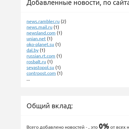
Добавленные новости, по сайт
news.rambler.ru
(2)
news.mail.ru
(1)
newsland.com
(1)
unian.net
(1)
oko-planet.su
(1)
dal.by
(1)
russian.rt.com
(1)
rosbalt.ru
(1)
sevastopol.su
(1)
contrpost.com
(1)
...
Общий вклад:
0%
Всего добавлено новостей -
, это
от всех 