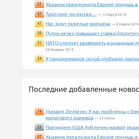
Украина предложила Европе помощь в
57
Троллинг по-русски…
57
— 3 Марта 2014
Нас ждут тяжелые времена
47
— 8 Марта 201
Путин резко повышает ставки.(политич
50
НАТО следует развернуть командные пу
31
28 Января 2015
У таможенников силой отобрали парти
34
Последние добавленные новос
Михаил Делягин: У нас проблемы с бен
74
налогового маневра
— 12 Июля
Президент США публично назвал украи
22
Украина предложила Европе помощь в
57