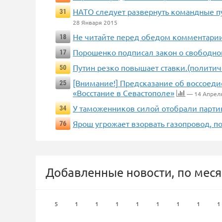
НАТО следует развернуть командные пу
31
28 Января 2015
Не читайте перед обедом комментарии 
18
Порошенко подписал закон о свободно
17
Путин резко повышает ставки.(политич
50
[Внимание!] Предсказание об воссоеди
25
«Восстание в Севастополе»
— 14 Апрел
У таможенников силой отобрали парти
34
Ярош угрожает взорвать газопровод, по
76
Добавленные новости, по меся
5
1
1
1
1
1
1
1
1