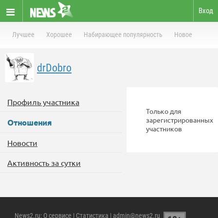
Вход
Лучшее
Хорошее
Набирающее популярность
Новое
drDobro
Профиль участника
Только для
зарегистрированных
Отношения
участников
Новости
Активность за сутки
News2.ru
:
О сервисе
|
Статистика
| admin@news2.ru