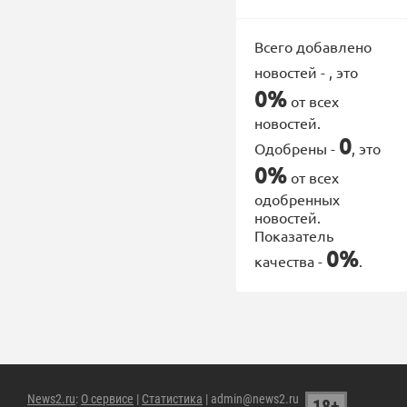
Всего добавлено
новостей -
, это
0%
от всех
новостей.
0
Одобрены -
, это
0%
от всех
одобренных
новостей.
Показатель
0%
качества -
.
News2.ru
:
О сервисе
|
Статистика
| admin@news2.ru
18+