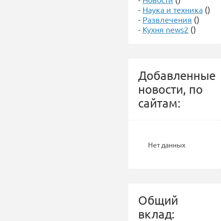
-
Наука и техника
()
-
Развлечения
()
-
Кухня news2
()
Добавленные
новости, по
сайтам:
Нет данных
Общий
вклад: