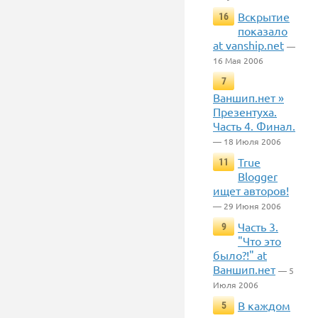
Вскрытие
16
показало
at vanship.net
—
16 Мая 2006
7
Ваншип.нет »
Презентуха.
Часть 4. Финал.
— 18 Июля 2006
True
11
Blogger
ищет авторов!
— 29 Июня 2006
Часть 3.
9
"Что это
было?!" at
Ваншип.нет
— 5
Июля 2006
В каждом
5