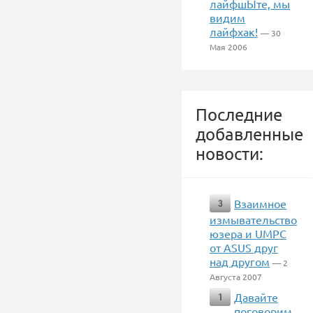
лайфшЫте, мы
видим
лайфхак!
— 30
Мая 2006
Последние
добавленные
новости:
Взаимное
3
измывательство
юзера и UMPC
от ASUS друг
над другом
— 2
Августа 2007
Давайте
1
поговорим