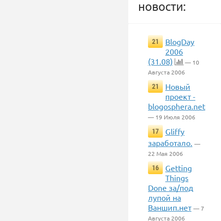
новости:
BlogDay
21
2006
(31.08)
— 10
Августа 2006
Новый
21
проект -
blogosphera.net
— 19 Июля 2006
Gliffy
17
заработало.
—
22 Мая 2006
Getting
16
Things
Done за/под
лупой на
Ваншип.нет
— 7
Августа 2006