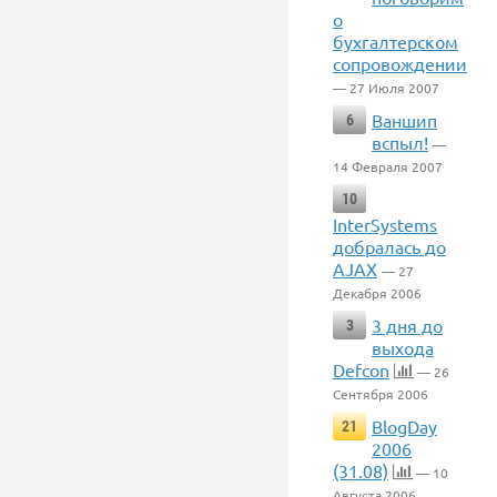
о
бухгалтерском
сопровождении
— 27 Июля 2007
Ваншип
6
вспыл!
—
14 Февраля 2007
10
InterSystems
добралась до
AJAX
— 27
Декабря 2006
3 дня до
3
выхода
Defcon
— 26
Сентября 2006
BlogDay
21
2006
(31.08)
— 10
Августа 2006