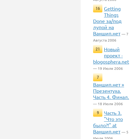
Getting
16
Things
Done за/под
лупой на
Ваншип.нет
— 7
Августа 2006
Новый
21
проект -
blogosphera.net
— 19 Июля 2006
7
Ваншип.нет »
Презентуха.
Часть 4. Финал.
— 18 Июля 2006
Часть 3.
9
"Что это
было?!" at
Ваншип.нет
— 5
Июля 2006