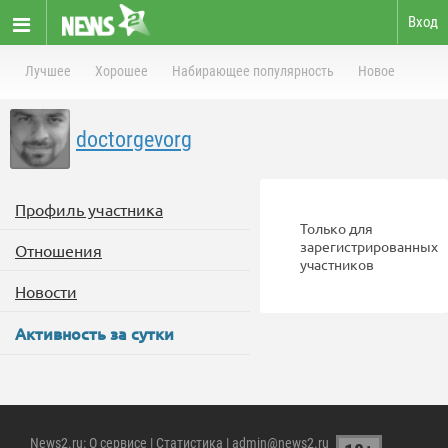
Вход
Лучшее
Хорошее
Набирающее популярность
Новое
doctorgevorg
Профиль участника
Только для
зарегистрированных
Отношения
участников
Новости
Активность за сутки
News2.ru
:
О сервисе
|
Статистика
| admin@news2.ru