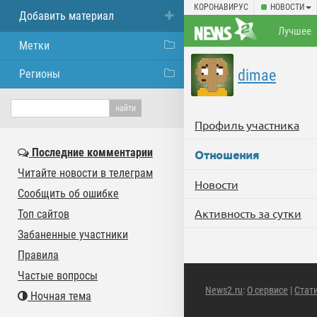
КОРОНАВИРУС
НОВОСТИ
Добавить материал
Лучшее
Метки
dimae
Регионы
Профиль участника
Последние комментарии
Отношения
Читайте новости в телеграм
Новости
Сообщить об ошибке
Активность за сутки
Топ сайтов
Забаненные участники
Правила
Частые вопросы
News2.ru
:
О сервисе
|
Стат
Ночная тема