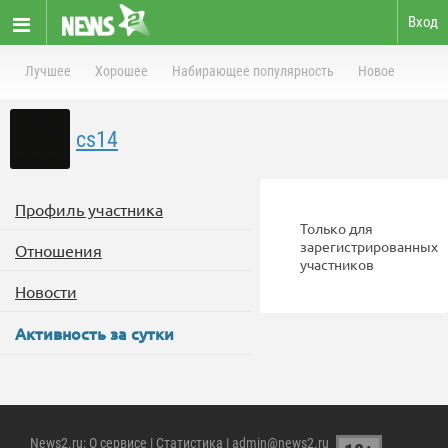
Вход
Лучшее
Хорошее
Набирающее популярность
Новое
cs14
Профиль участника
Только для
зарегистрированных
Отношения
участников
Новости
Активность за сутки
News2.ru
:
О сервисе
|
Статистика
| admin@news2.ru