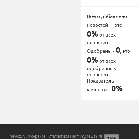
Всего добавлено
новостей -
, это
0%
от всех
новостей.
0
Одобрены -
, это
0%
от всех
одобренных
новостей.
Показатель
0%
качества -
.
News2.ru
:
О сервисе
|
Статистика
| admin@news2.ru
18+