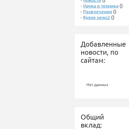
-
Наука и техника
()
-
Развлечения
()
-
Кухня news2
()
Добавленные
новости, по
сайтам:
Нет данных
Общий
вклад: