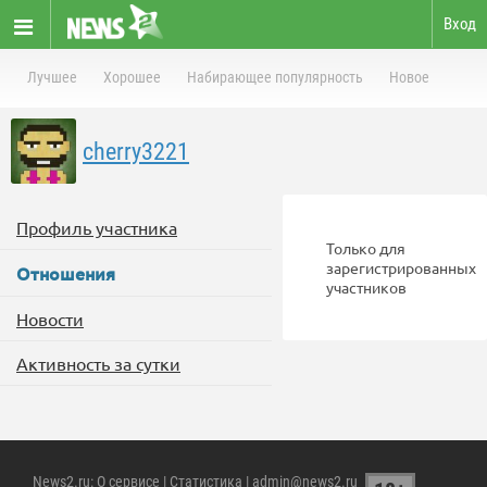
Вход
Лучшее
Хорошее
Набирающее популярность
Новое
cherry3221
Профиль участника
Только для
зарегистрированных
Отношения
участников
Новости
Активность за сутки
News2.ru
:
О сервисе
|
Статистика
| admin@news2.ru