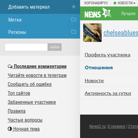
КОРОНАВИРУС
НОВОСТИ
Добавить материал
Лучшее
Метки
chelseablue
Регионы
Профиль участника
Последние комментарии
Отношения
Читайте новости в телеграм
Новости
Сообщить об ошибке
Активность за сутки
Топ сайтов
Забаненные участники
Правила
Частые вопросы
News2.ru
:
О сервисе
|
Стат
Ночная тема