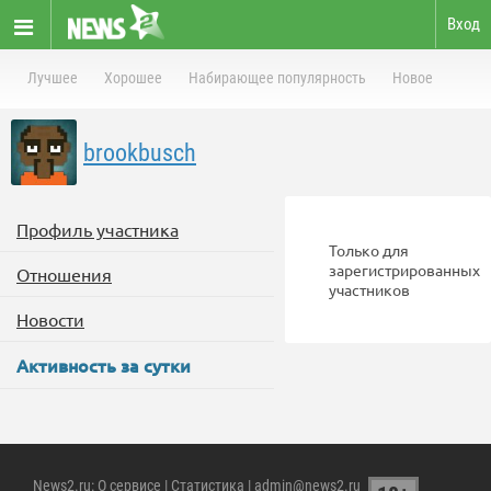
Вход
Лучшее
Хорошее
Набирающее популярность
Новое
brookbusch
Профиль участника
Только для
зарегистрированных
Отношения
участников
Новости
Активность за сутки
News2.ru
:
О сервисе
|
Статистика
| admin@news2.ru