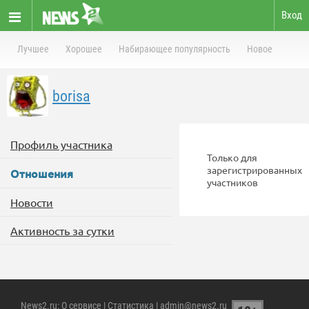
Вход
Лучшее
Хорошее
Набирающее популярность
Новое
borisa
Профиль участника
Только для
зарегистрированных
Отношения
участников
Новости
Активность за сутки
News2.ru
:
О сервисе
|
Статистика
| admin@news2.ru