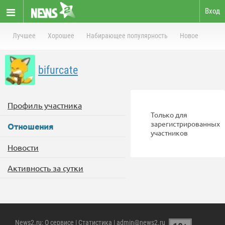
Вход
Лучшее
Хорошее
Набирающее популярность
Новое
bifurcate
Профиль участника
Только для
зарегистрированных
Отношения
участников
Новости
Активность за сутки
News2.ru
:
О сервисе
|
Статистика
| admin@news2.ru