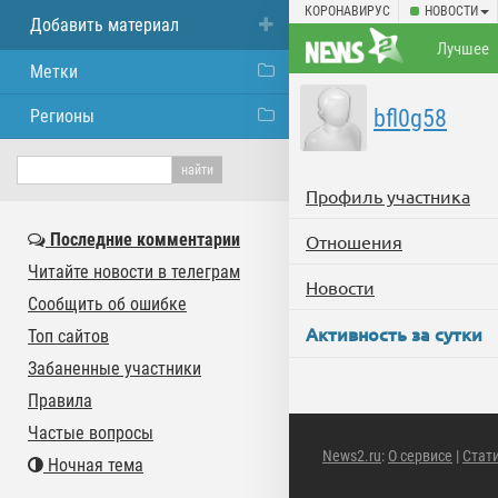
КОРОНАВИРУС
НОВОСТИ
Добавить материал
Лучшее
Метки
bfl0g58
Регионы
Профиль участника
Последние комментарии
Отношения
Читайте новости в телеграм
Новости
Сообщить об ошибке
Активность за сутки
Топ сайтов
Забаненные участники
Правила
Частые вопросы
News2.ru
:
О сервисе
|
Стат
Ночная тема