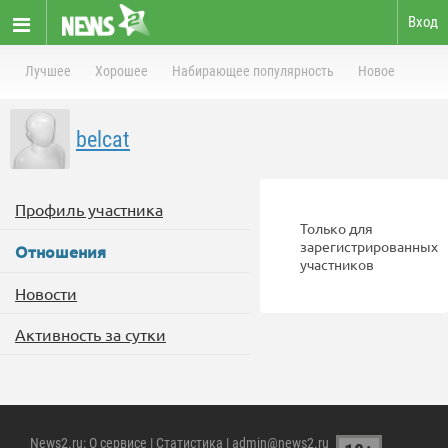
Вход
Лучшее
Хорошее
Набирающее популярность
Новое
belcat
Профиль участника
Только для
зарегистрированных
Отношения
участников
Новости
Активность за сутки
News2.ru
:
О сервисе
|
Статистика
| admin@news2.ru