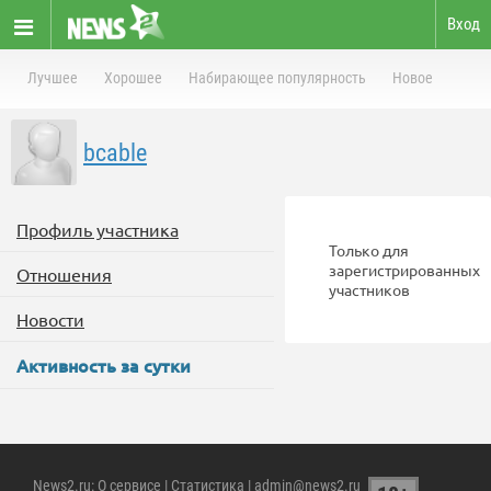
Вход
Лучшее
Хорошее
Набирающее популярность
Новое
bcable
Профиль участника
Только для
зарегистрированных
Отношения
участников
Новости
Активность за сутки
News2.ru
:
О сервисе
|
Статистика
| admin@news2.ru