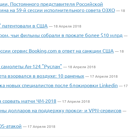
ции, Постоянного представителя Российской
на на 59-й сессии исполнительного совета ОЗХО
— 18
" патентовали в США
— 18 Апреля 2018
ром, чьи фильмы собрали в прокате более $10 млрд
—
ссии сервис Booking.com в ответ на санкции США
— 18
 самолеты Ан-124 "Руслан"
— 18 Апреля 2018
та взорвался в воздухе: 10 раненых
— 17 Апреля 2018
ска новых специалистов после блокировки Linkedin
— 17
в сорвать матчи ЧМ-2018
— 17 Апреля 2018
ны долларов на поддержку прокси- и VPN-сервисов
—
OS-атакой
— 17 Апреля 2018