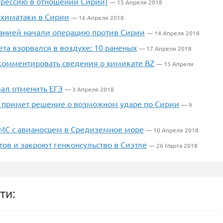
грессию в отношении Сирии]
— 15 Апреля 2018
 химатаки в Сирии
— 16 Апреля 2018
анией начали операцию против Сирии
— 14 Апреля 2018
та взорвался в воздухе: 10 раненых
— 17 Апреля 2018
комментировать сведения о химикате BZ
— 15 Апреля
вал отменить ЕГЭ
— 3 Апреля 2018
ух примет решение о возможном ударе по Сирии
— 9
МС с авианосцем в Средиземное море
— 10 Апреля 2018
ов и закроют генконсульство в Сиэтле
— 26 Марта 2018
ти: