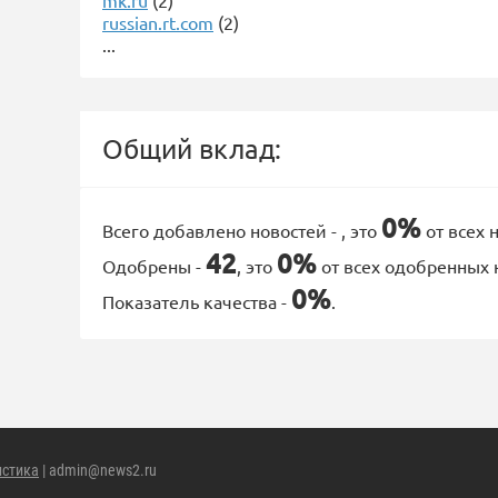
mk.ru
(2)
russian.rt.com
(2)
...
Общий вклад:
0%
Всего добавлено новостей -
, это
от всех 
42
0%
Одобрены -
, это
от всех одобренных 
0%
Показатель качества -
.
истика
| admin@news2.ru