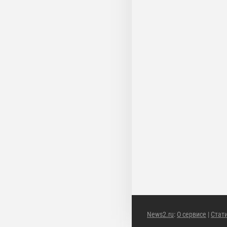
News2.ru
:
О сервисе
|
Стат