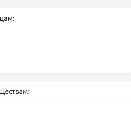
цам:
бществам: