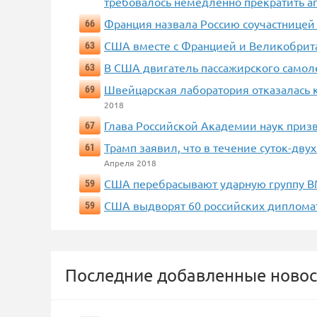
требовалось немедленно прекратить а
Франция назвала Россию соучастницей
66
США вместе с Францией и Великобрит
63
В США двигатель пассажирского самоле
63
Швейцарская лаборатория отказалась 
69
2018
Глава Российской Академии наук приз
67
Трамп заявил, что в течение суток-дв
61
Апреля 2018
США перебрасывают ударную группу В
59
США выдворят 60 российских дипломат
59
Последние добавленные новос