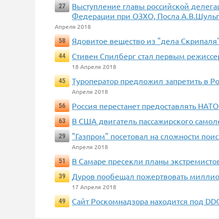
Выступление главы российской делега
27
Федерации при ОЗХО, Посла А.В.Шульги
Апреля 2018
Ядовитое вещество из "дела Скрипаля
58
Стивен Спилберг стал первым режиссе
44
18 Апреля 2018
Туроператор предложил запретить в Ро
45
Апреля 2018
Россия перестанет предоставлять НАТО
56
В США двигатель пассажирского самоле
63
"Газпром" посетовал на сложности пои
29
Апреля 2018
В Самаре пресекли планы экстремисто
51
Дуров пообещал пожертвовать миллио
39
17 Апреля 2018
Сайт Роскомнадзора находится под DD
49