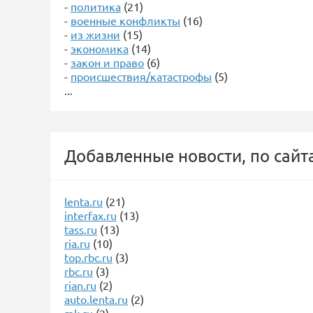
-
политика
(21)
-
военные конфликты
(16)
-
из жизни
(15)
-
экономика
(14)
-
закон и право
(6)
-
происшествия/катастрофы
(5)
...
Добавленные новости, по сайт
lenta.ru
(21)
interfax.ru
(13)
tass.ru
(13)
ria.ru
(10)
top.rbc.ru
(3)
rbc.ru
(3)
rian.ru
(2)
auto.lenta.ru
(2)