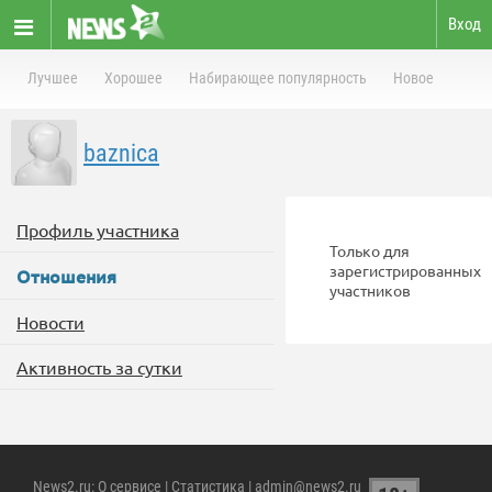
Вход
Лучшее
Хорошее
Набирающее популярность
Новое
baznica
Профиль участника
Только для
зарегистрированных
Отношения
участников
Новости
Активность за сутки
News2.ru
:
О сервисе
|
Статистика
| admin@news2.ru