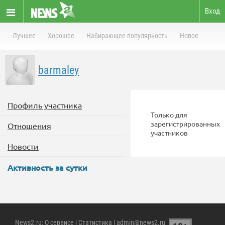
Вход
Лучшее
Хорошее
Набирающее популярность
Новое
barmaley
Профиль участника
Только для
зарегистрированных
Отношения
участников
Новости
Активность за сутки
News2.ru
:
О сервисе
|
Статистика
| admin@news2.ru