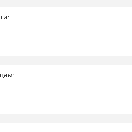
ти:
цам: