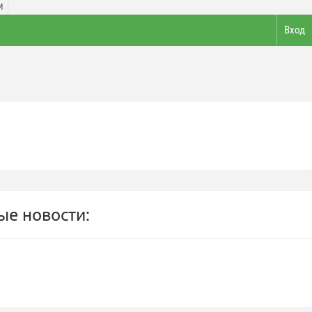
И
Вход
е новости: