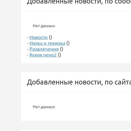
Добавленные новости, по соо
Нет данных
-
Новости
()
-
Наука и техника
()
-
Развлечения
()
-
Кухня news2
()
Добавленные новости, по сайт
Нет данных