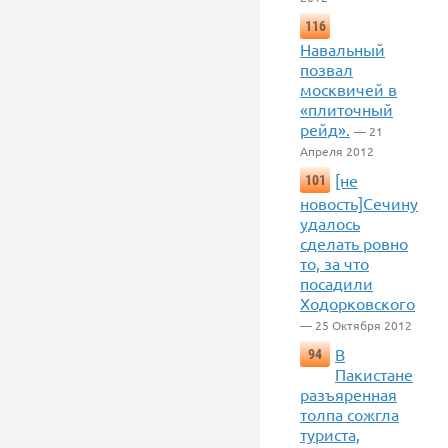
116
Навальный
позвал
москвичей в
«плиточный
рейд».
— 21
Апреля 2012
[не
101
новость]Сечину
удалось
сделать ровно
то, за что
посадили
Ходорковского
— 25 Октября 2012
В
94
Пакистане
разъяренная
толпа сожгла
туриста,