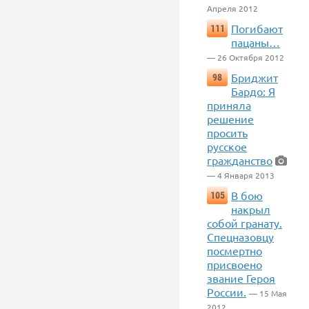
Апреля 2012
Погибают
111
пацаны…
— 26 Октября 2012
Бриджит
98
Бардо: Я
приняла
решение
просить
русское
гражданство
— 4 Января 2013
В бою
105
накрыл
собой гранату.
Спецназовцу
посмертно
присвоено
звание Героя
России.
— 15 Мая
2012