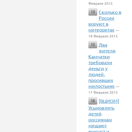
Февраля 2013
Сколько в
13
России
воруют в
метеоритах
—
18 Февраля 2013
Два
12
жителя
Камчатки
требовали
деньги у
людей,
просивших
милостыню
—
17 Февраля 2013
[ВЦИОМ]
10
Усыновлять
детей
россиянам
мешают
возраст и