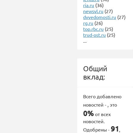
ria.ru
(36)
newsvl.ru
(27)
dvvedomosti.ru
(27)
rg.ru
(26)
top.rbc.ru
(25)
trud-ost.ru
(25)
...
Общий
вклад:
Всего добавлено
новостей -
, это
0%
от всех
новостей.
91
Одобрены -
,