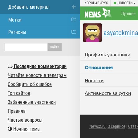
КОРОНАВИРУС
НОВОСТИ
Добавить материал
Лучшее
Метки
asyatokmina
Регионы
Профиль участника
Последние комментарии
Отношения
Читайте новости в телеграм
Новости
Сообщить об ошибке
Активность за сутки
Топ сайтов
Забаненные участники
Правила
Частые вопросы
News2.ru
:
О сервисе
|
Стат
Ночная тема