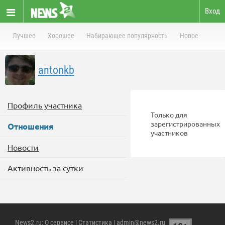
Вход
Лучшее
Хорошее
Набирающее популярность
Новое
antonkb
Профиль участника
Только для
зарегистрированных
Отношения
участников
Новости
Активность за сутки
News2.ru
:
О сервисе
|
Статистика
| admin@news2.ru