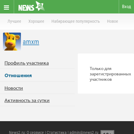
Вход
Лучшее
Хорошее
Набирающее популярность
Новое
amxm
Профиль участника
Только для
зарегистрированных
Отношения
участников
Новости
Активность за сутки
News2.ru
:
О сервисе
|
Статистика
| admin@news2.ru