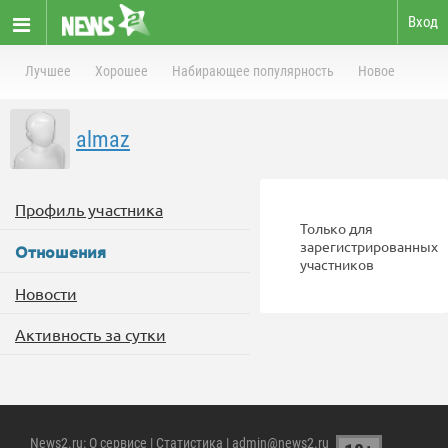
Вход
Лучшее
Хорошее
Набирающее популярность
Новое
almaz
Профиль участника
Только для
зарегистрированных
Отношения
участников
Новости
Активность за сутки
News2.ru
:
О сервисе
|
Статистика
| admin@news2.ru