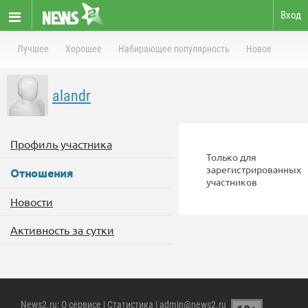
Вход
Лучшее
Хорошее
Набирающее популярность
Новое
alandr
Профиль участника
Только для
зарегистрированных
Отношения
участников
Новости
Активность за сутки
News2.ru
:
О сервисе
|
Статистика
| admin@news2.ru