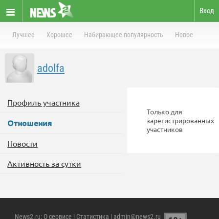
Вход
Лучшее
Хорошее
Набирающее популярность
Новое
adolfa
Профиль участника
Только для
зарегистрированных
Отношения
участников
Новости
Активность за сутки
News2.ru
:
О сервисе
|
Статистика
| admin@news2.ru