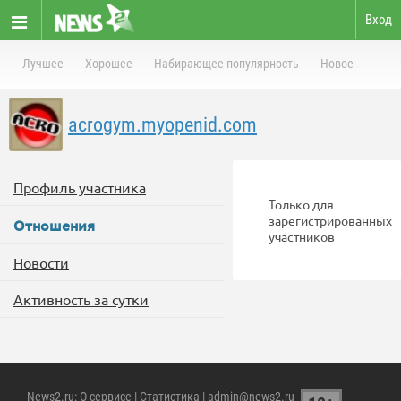
Вход
Лучшее
Хорошее
Набирающее популярность
Новое
acrogym.myopenid.com
Профиль участника
Только для
зарегистрированных
Отношения
участников
Новости
Активность за сутки
News2.ru
:
О сервисе
|
Статистика
| admin@news2.ru