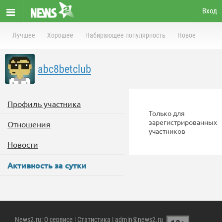
Вход
Лучшее
Хорошее
Набирающее популярность
Новое
abc8betclub
Профиль участника
Только для
зарегистрированных
Отношения
участников
Новости
Активность за сутки
News2.ru
:
О сервисе
|
Статистика
| admin@news2.ru