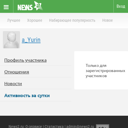
Вход
Лучшее
Хорошее
Набирающее популярность
Новое
a_Yurin
Профиль участника
Только для
зарегистрированных
Отношения
участников
Новости
Активность за сутки
News2.ru
:
О сервисе
|
Статистика
| admin@news2.ru