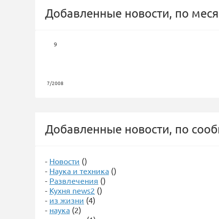
Добавленные новости, по меся
9
7/2008
Добавленные новости, по соо
-
Новости
()
-
Наука и техника
()
-
Развлечения
()
-
Кухня news2
()
-
из жизни
(4)
-
наука
(2)