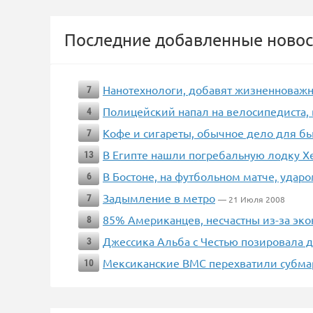
Последние добавленные новос
Нанотехнологи, добавят жизненноважн
7
Полицейский напал на велосипедиста,
4
Кофе и сигареты, обычное дело для б
7
В Египте нашли погребальную лодку Х
13
В Бостоне, на футбольном матче, удар
6
Задымление в метро
7
— 21 Июля 2008
85% Американцев, несчастны из-за э
8
Джессика Альба с Честью позировала д
3
Мексиканские ВМС перехватили субма
10