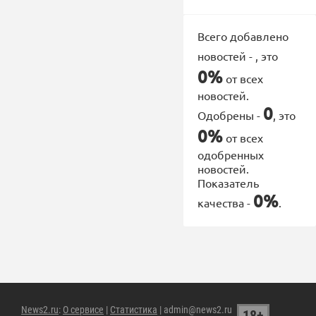
Всего добавлено
новостей -
, это
0%
от всех
новостей.
0
Одобрены -
, это
0%
от всех
одобренных
новостей.
Показатель
0%
качества -
.
News2.ru
:
О сервисе
|
Статистика
| admin@news2.ru
18+