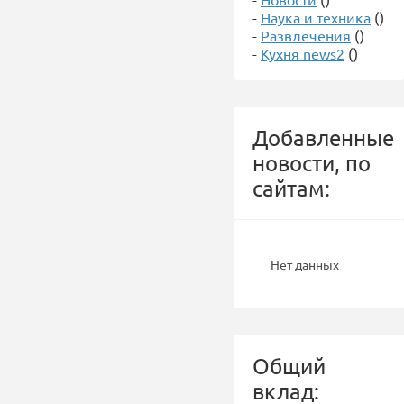
-
Наука и техника
()
-
Развлечения
()
-
Кухня news2
()
Добавленные
новости, по
сайтам:
Нет данных
Общий
вклад: