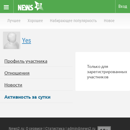
Вход
Лучшее
Хорошее
Набирающее популярность
Новое
Yes
Профиль участника
Только для
зарегистрированных
Отношения
участников
Новости
Активность за сутки
News2.ru
:
О сервисе
|
Статистика
| admin@news2.ru